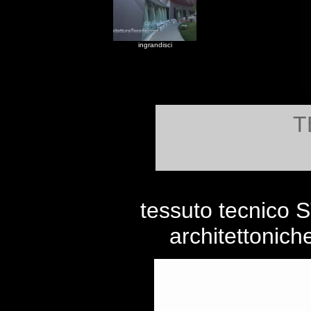
ingrandisci
T
tessuto tecnico S
architettoniche