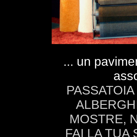
... un
pavimen
asso
PASSATOIA
ALBERGHI
MOSTRE, NE
FAI LA TUA