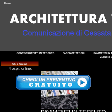
Home
CONTROSOFFITTI IN TESSUTO
FACCIATE TESSILI
PAVIMENTI IN
ZERBINI 
Chi è Online
4 ospiti online.