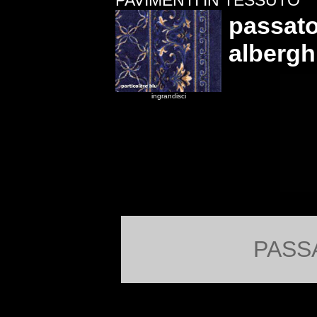
PAVIMENTI IN TESSUTO
passato
alberghi
ingrandisci
PASS