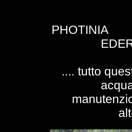
PHOT
EDER
.... tutto qu
acqua
manutenzio
alt