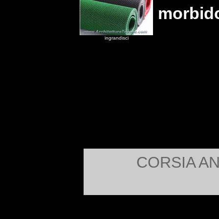
morbid
ingrandisci
CORSIA A