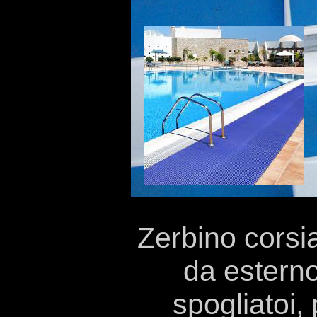
Zerbino corsia
da esterno
spogliatoi,