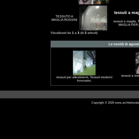
tessuti a mag
TESSUTO A
MAGLIA ROSSINI
tessuti a maglia, 
MAGLIA PER A
Visualizzati da
1
a
3
(di
3
articoli)
Le novità di ago
tessuti a ret
tessuti per allestimenti, Tessuti moderni
Innovativi,
Copyright © 2026
www.architetturat