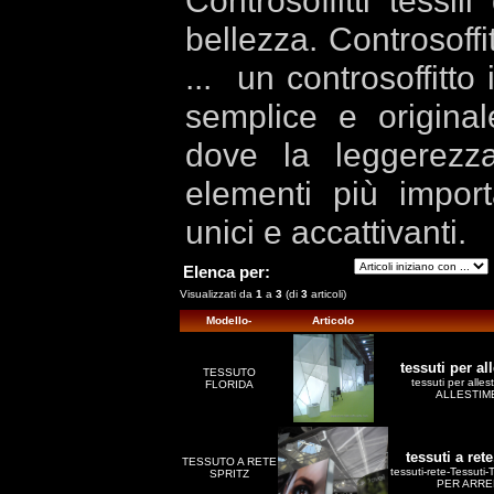
Controsoffitti tessili
bellezza. Controsoffitt
... un controsoffitto
semplice e origina
dove la leggerezz
elementi più importa
unici e accattivanti.
Elenca per:
Visualizzati da
1
a
3
(di
3
articoli)
Modello-
Articolo
tessuti per al
TESSUTO
tessuti per alle
FLORIDA
ALLESTIME
tessuti a ret
TESSUTO A RETE
tessuti-rete-Tessut
SPRITZ
PER ARREDI